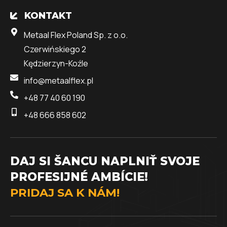
KONTAKT
Metaal Flex Poland Sp. z o.o.
Czerwińskiego 2
Kędzierzyn-Koźle
info@metaalflex.pl
+48 77 40 60 190
+48 666 858 602
DAJ SI ŠANCU NAPLNIŤ SVOJE
PROFESIJNÉ AMBÍCIE!
PRIDAJ SA K NÁM!