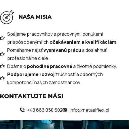
NAŠA MISIA
Spájame pracovníkov s pracovnými ponukami
prispôsobenými ich
očakávaniam a kvalifikáciám
.
Pomáhame nájsť
vysnívanú prácu
a dosiahnuť
profesionálne ciele.
Dbáme o
pohodlné pracovné
a životné podmienky.
Podporujeme rozvoj
zručností a odborných
kompetencií našich zamestnancov.
KONTAKTUJTE NÁS!
+48 666 858 602
info@metaalflex.pl