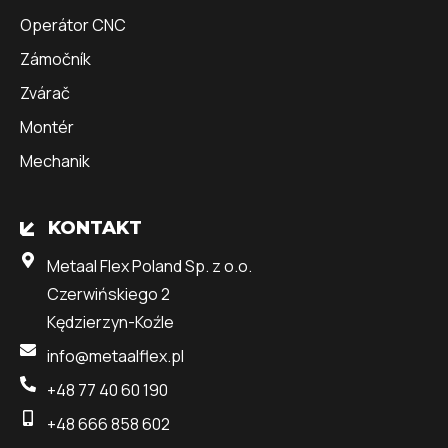
Operátor CNC
Zámočník
Zvárač
Montér
Mechanik
KONTAKT
Metaal Flex Poland Sp. z o.o.
Czerwińskiego 2
Kędzierzyn-Koźle
info@metaalflex.pl
+48 77 40 60 190
+48 666 858 602