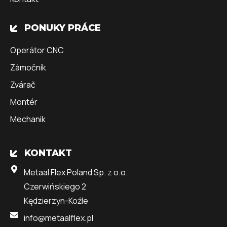
PONUKY PRÁCE
Operátor CNC
Zámočník
Zvárač
Montér
Mechanik
KONTAKT
Metaal Flex Poland Sp. z o.o.
Czerwińskiego 2
Kędzierzyn-Koźle
info@metaalflex.pl