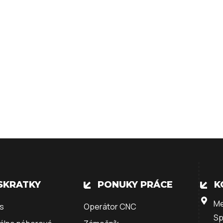
SKRATKY
PONUKY PRÁCE
K
Me
ás
Operátor CNC
Sp