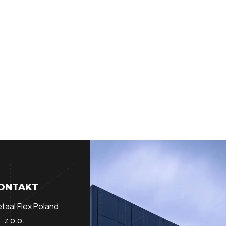
ONTAKT
taal Flex Poland
. z o.o.