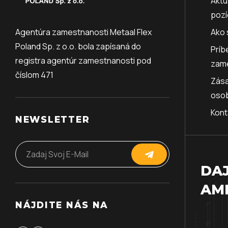
Aktu
pozí
Agentúra zamestnanosti Metaal Flex
Ako 
Poland Sp. z o.o. bola zapísaná do
Príb
registra agentúr zamestnanosti pod
zam
číslom 471
Zása
oso
Kont
NEWSLETTER
DAJ
AMB
NÁJDITE NÁS NA