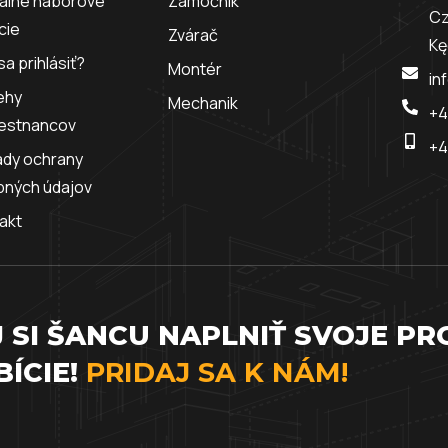
álne náborové
Zámočník
Cz
cie
Zvárač
Kę
sa prihlásiť?
Montér
in
ehy
Mechanik
+4
estnancov
+4
dy ochrany
bných údajov
akt
 SI ŠANCU NAPLNIŤ SVOJE PR
ÍCIE!
PRIDAJ SA K NÁM!