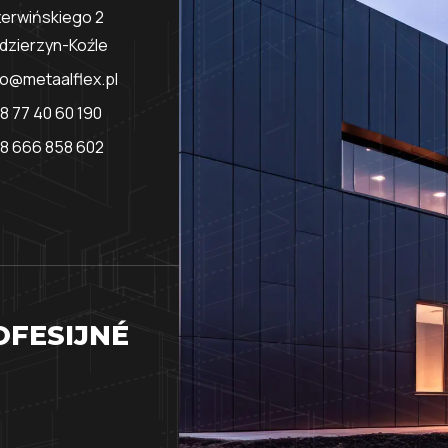
erwińskiego 2
dzierzyn-Koźle
fo@metaalflex.pl
8 77 40 60 190
8 666 858 602
OFESIJNÉ